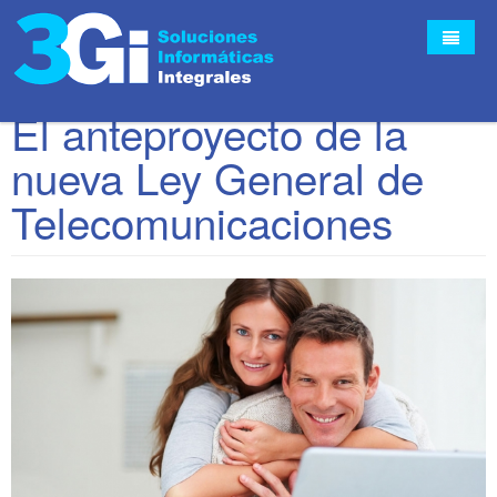
El anteproyecto de la
nueva Ley General de
Inicio
Telecomunicaciones
Empresa
Servicios
Contacto
Quiénes Somos
Noticias
Partners
FAQ's