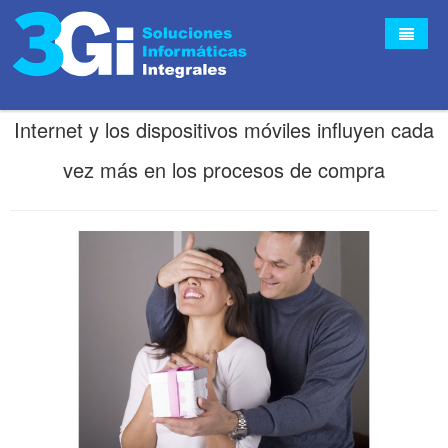
Internet y los dispositivos móviles influyen cada
Inicio
vez más en los procesos de compra
Empresa
Servicios
Contacto
Quiénes Somos
Noticias
Partners
FAQ's