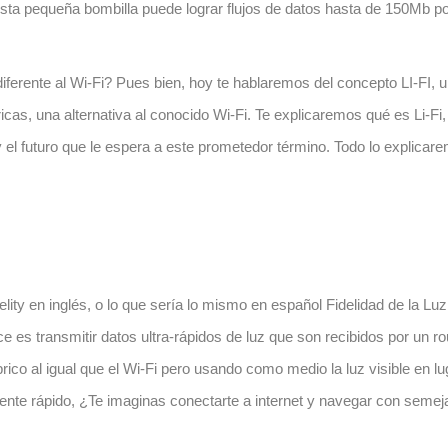
Esta pequeña bombilla puede lograr flujos de datos hasta de 150Mb p
iferente al Wi-Fi? Pues bien, hoy te hablaremos del concepto
LI-FI
, 
icas, una alternativa al conocido Wi-Fi. Te explicaremos qué es Li-Fi
 el futuro que le espera a este prometedor término. Todo lo explicar
elity
en inglés, o lo que sería lo mismo en español
Fidelidad de la Luz
hace es transmitir datos ultra-rápidos de luz que son recibidos por un ro
rico
al igual que el Wi-Fi pero usando
como medio la luz
visible en 
mente rápido, ¿Te imaginas conectarte a internet y navegar con sem