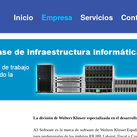
Inicio
Empresa
Servicios
Cont
La división de Wolters Kluwer especializada en el desarrollo
A3 Software es la marca de software de Wolters Kluwer España
para profesionales de los ámbitos
RR.HH
,
Laboral,
Fiscal
y
Con